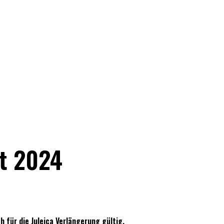
t 2024
h für die
Juleica Verlängerung
gültig.