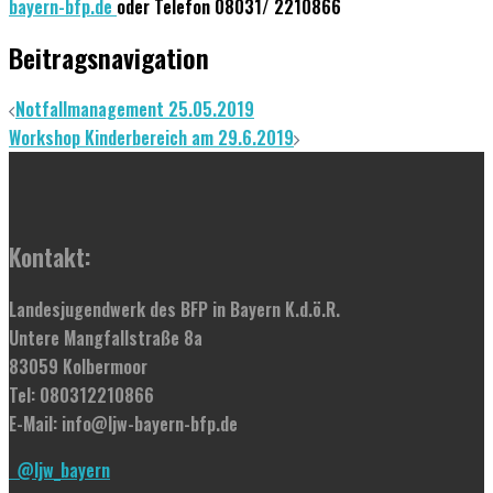
bayern-bfp.de
oder Telefon 08031/ 2210866
Beitragsnavigation
Notfallmanagement 25.05.2019
Workshop Kinderbereich am 29.6.2019
Kontakt:
Landesjugendwerk des BFP in Bayern K.d.ö.R.
Untere Mangfallstraße 8a
83059 Kolbermoor
Tel: 080312210866
E-Mail: info@ljw-bayern-bfp.de
@ljw_bayern